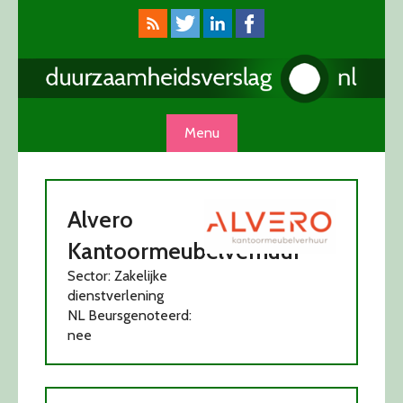
Skip
to
content
Menu
Alvero
Kantoormeubelverhuur
Sector: Zakelijke
dienstverlening
NL Beursgenoteerd:
nee