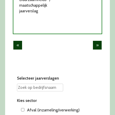
maatschappelijk
jaarverslag
Post
«
»
navigation
Selecteer jaarverslagen
Kies sector
Afval (inzameling/verwerking)