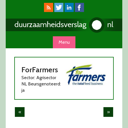
Skip
to
content
Menu
ForFarmers
Sector: Agrisector
NL Beursgenoteerd:
ja
Post
«
»
navigation