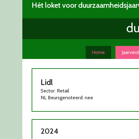
Skip
Hét loket voor duurzaamheidsjaar
to
content
Home
Jaarver
Lidl
Sector: Retail
NL Beursgenoteerd: nee
2024