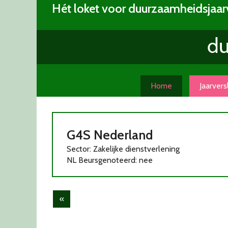
Skip
Hét loket voor duurzaamheidsjaar
to
content
Home
Jaarver
G4S Nederland
Sector: Zakelijke dienstverlening
NL Beursgenoteerd: nee
Post
«
navigation