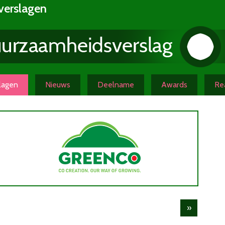
verslagen
slagen
Nieuws
Deelname
Awards
Rea
»