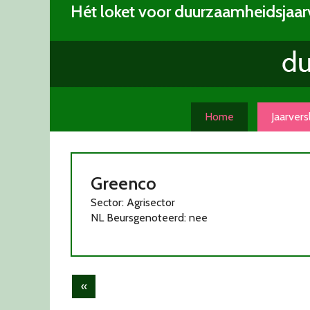
Skip
Hét loket voor duurzaamheidsjaar
to
content
Home
Jaarver
Greenco
Sector: Agrisector
NL Beursgenoteerd: nee
Post
«
navigation