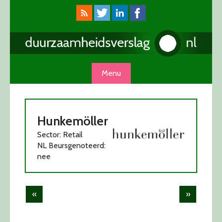
Skip
to
content
Menu
Hunkemöller
Sector: Retail
NL Beursgenoteerd:
nee
Post
«
»
navigation