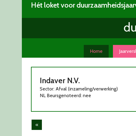
Skip
Hét loket voor duurzaamheidsjaar
to
content
Home
Jaarver
Indaver N.V.
Sector: Afval (inzameling/verwerking)
NL Beursgenoteerd: nee
Post
«
navigation