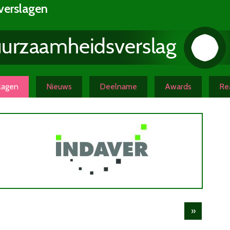
verslagen
slagen
Nieuws
Deelname
Awards
Rea
»