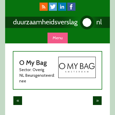
Skip
to
content
Menu
O My Bag
Sector: Overig
NL Beursgenoteerd:
nee
Post
«
»
navigation