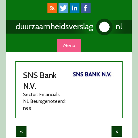
Skip
to
content
Menu
SNS Bank
N.V.
Sector: Financials
NL Beursgenoteerd:
nee
Post
«
»