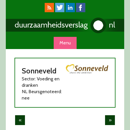
Skip
to
content
Menu
Sonneveld
Sector: Voeding en
dranken
NL Beursgenoteerd:
nee
Post
«
»
navigation