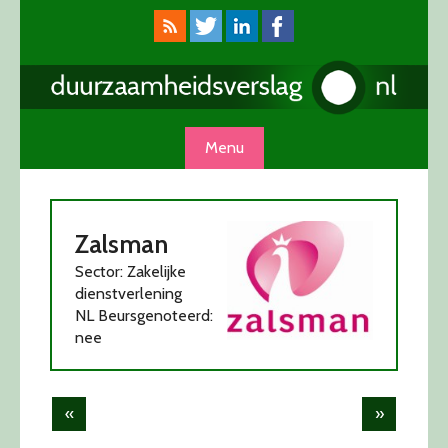
Skip
to
content
Menu
Zalsman
Sector: Zakelijke
dienstverlening
NL Beursgenoteerd:
nee
Post
«
»
navigation