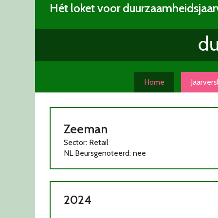
Skip
Hét loket voor duurzaamheidsjaar
to
content
Home
Jaarver
Zeeman
Sector: Retail
NL Beursgenoteerd: nee
2024