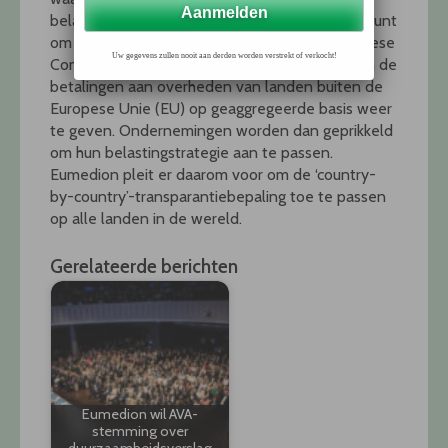
belastingoptimalisatie voordoen. Eumedion steunt
om deze reden niet het voorstel van de Europese
Uw gegevens zullen nooit aan derden worden verstrekt of verkocht!
Commissie om de ondernemingen toe te staan de
betalingen aan overheden van landen buiten de
Europese Unie (EU) op geaggregeerde basis weer
te geven. Ondernemingen worden dan geprikkeld
om hun belastingstrategie aan te passen.
Eumedion pleit er daarom voor om de ‘country-
by-country’-transparantiebepaling toe te passen
op alle landen in de wereld.
Gerelateerde berichten
Eumedion wil AVA-
stemming over