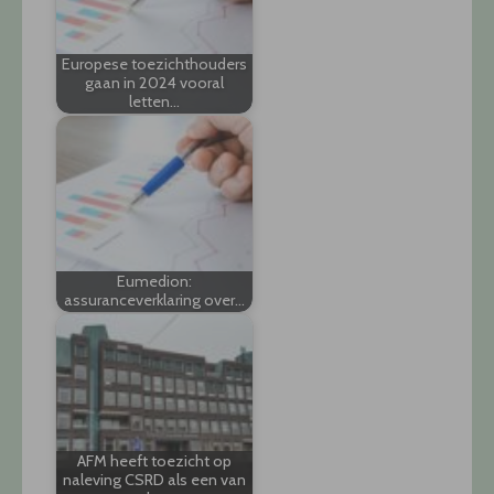
Europese toezichthouders
gaan in 2024 vooral
letten…
Eumedion:
assuranceverklaring over…
AFM heeft toezicht op
naleving CSRD als een van