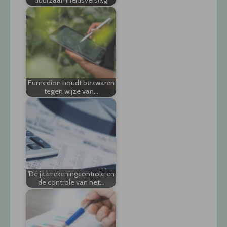
duurzaamheidsverslag
Eumedion houdt bezwaren
tegen wijze van…
'De jaarrekeningcontrole en
de controle van het…