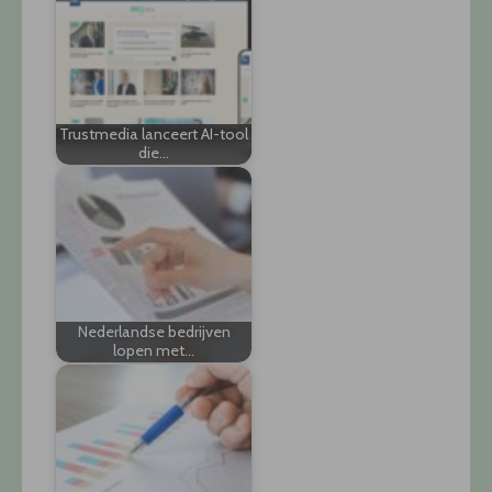
Trustmedia lanceert AI-tool
die…
Nederlandse bedrijven
lopen met…