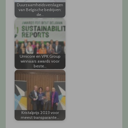
Duurzaamheidsverslagen
van Belgische bedrijven:
de…
Umicore en VPK Group
winnaars awards voor
beste…
Kristalprijs 2023 voor
meest transparante…