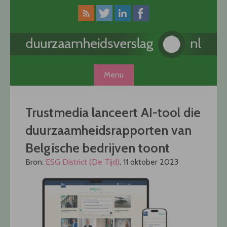
Skip
to
content
Menu
Trustmedia lanceert AI-tool die
duurzaamheidsrapporten van
Belgische bedrijven toont
Bron:
ESG District (De Tijd)
, 11 oktober 2023