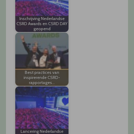
Inschrijving Nederlandse
CSRD Awards en CSRD DAY
geopend
Best practices van
inspirerende CSRD-
rapportages…
Lancering Nederlandse