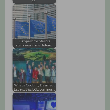
de…
Europarlementariërs
stemmen in met latere…
What’s Cooking, Desmedt
Labels, Elia, LCL, Luminus…