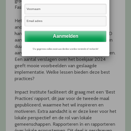
grootbedrijf) en opnieuw Schijvens Corporate
Fashion (categorie MKB/overig) .
Het werk van de winnaars – en ook dat van
andere deelnemers – biedt inspiratie en
handvatten voor iedereen die met ook de CSRD
aan de slag gaat. Veel bedrijven stoeien met hun
duurzaamheidsrapportage. Dat is sinds de
Uw gegevens zullen nooit aan derden worden verstrekt of verkocht!
aankondiging van de CSRD niet anders geworden.
Een aantal verslagen over het boekjaar 2024
geeft mooie voorbeelden van geslaagde
implementatie. Welke lessen bieden deze best
practices?
Impact Institute faciliteert dit graag met een ‘Best
Practices’ rapport, dit jaar voor de tweede maal
gepubliceerd, waarmee het wil inspireren en
motiveren. Extra aandacht is er deze keer voor het
lokale perspectief en de rol van lokale
gemeenschappen. Rapporteren ín en rapporteren
óver lokale ecosystemen. Dit deel is geschreven