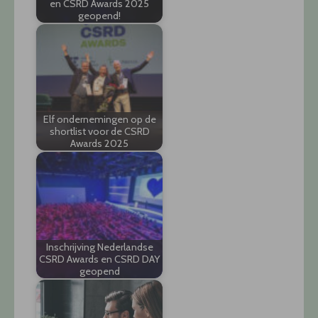
en CSRD Awards 2025
geopend!
Elf ondernemingen op de
shortlist voor de CSRD
Awards 2025
Inschrijving Nederlandse
CSRD Awards en CSRD DAY
geopend