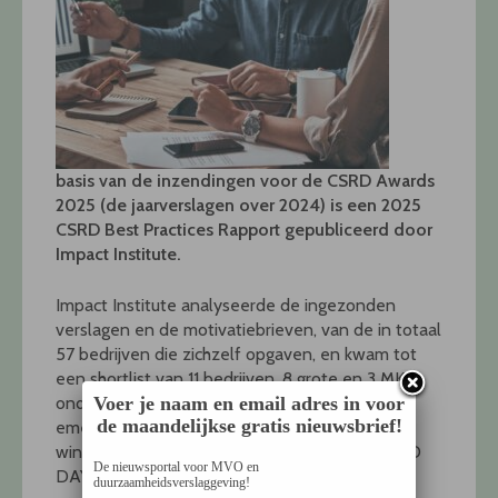
basis van de inzendingen voor de CSRD Awards
2025 (de jaarverslagen over 2024) is een 2025
CSRD Best Practices Rapport gepubliceerd door
Impact Institute.
Impact Institute analyseerde de ingezonden
verslagen en de motivatiebrieven, van de in totaal
57 bedrijven die zichzelf opgaven, en kwam tot
een shortlist van 11 bedrijven, 8 grote en 3 MKB
Voer je naam en email adres in voor
ondernemingen. Een jury onder leiding van
de maandelijkse gratis nieuwsbrief!
emeritus hoogleraar Dick de Waard koos twee
winnaars die bekend werden gemaakt op CSRD
De nieuwsportal voor MVO en
DAY 2025: Koninklijke Heijmans N.V. (categorie
duurzaamheidsverslaggeving!