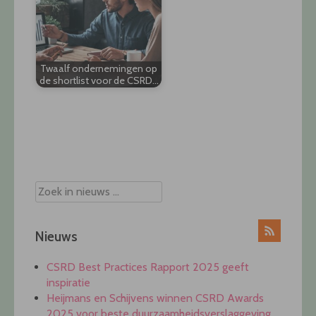
Twaalf ondernemingen op
de shortlist voor de CSRD…
Post
navigation
Nieuws
CSRD Best Practices Rapport 2025 geeft
inspiratie
Heijmans en Schijvens winnen CSRD Awards
2025 voor beste duurzaamheidsverslaggeving