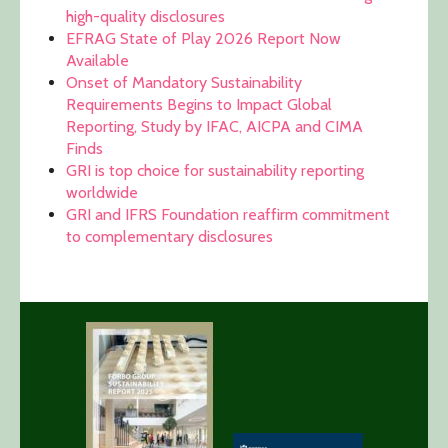
high-quality disclosures
EFRAG State of Play 2026 Report Now
Available
Onset of Mandatory Sustainability
Requirements Begins to Impact Global
Reporting, Study by IFAC, AICPA and CIMA
Finds
GRI is top choice for sustainability reporting
worldwide
GRI and IFRS Foundation reaffirm commitment
to complementary disclosures