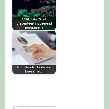
CSRD DAY 2024
presenteert inspirerend
programma
Nederlandse bedrijven
lopen met…
Post
navigation