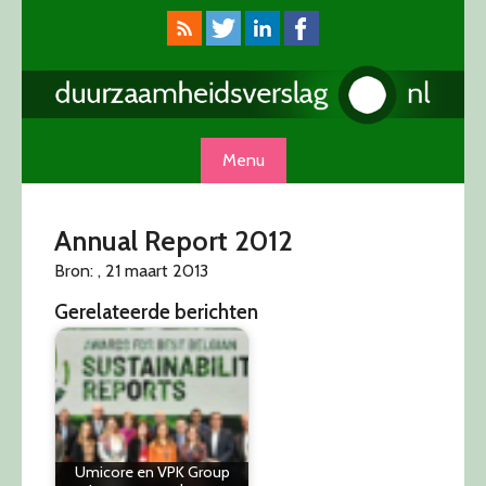
Skip
to
content
Menu
Annual Report 2012
Bron: , 21 maart 2013
Gerelateerde berichten
Umicore en VPK Group