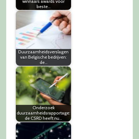
winnaars awards voor
beste…
Duurzaamheidsverslagen
van Belgische bedrijven:
de…
Onderzoek
duurzaamheidsrapportage:
de CSRD heeft nu…