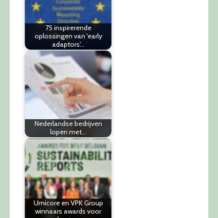
75 inspirerende
oplossingen van 'early
adaptors'…
Nederlandse bedrijven
lopen met…
Umicore en VPK Group
winnaars awards voor