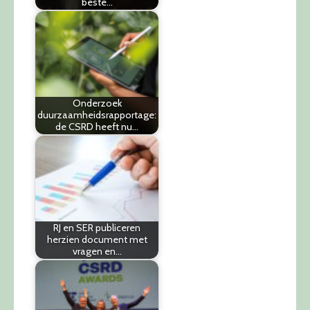
beste…
Onderzoek
duurzaamheidsrapportage:
de CSRD heeft nu…
RJ en SER publiceren
herzien document met
vragen en…