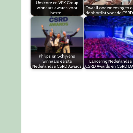
Umicore en VPK Group
winnaars awards voor
Twaalf ondernemingen o
beste…
de shortlist voor de CSR
Philips en Schijvens
winnaars eerste
Lancering Nederlandse
Nederlandse CSRD Awards
CSRD Awards en CSRD D
Post
navigation