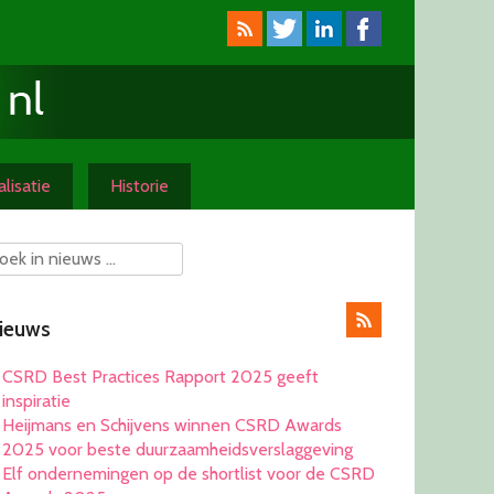
lisatie
Historie
ieuws
CSRD Best Practices Rapport 2025 geeft
inspiratie
Heijmans en Schijvens winnen CSRD Awards
2025 voor beste duurzaamheidsverslaggeving
Elf ondernemingen op de shortlist voor de CSRD