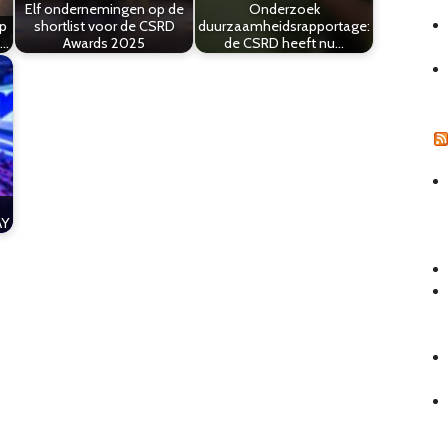
Elf ondernemingen op de
Onderzoek
p
shortlist voor de CSRD
duurzaamheidsrapportage:
D…
Awards 2025
de CSRD heeft nu…
AY