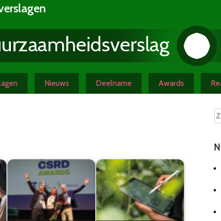
verslagen
slagen
Nieuws
Deelname
Awards
Rea
N