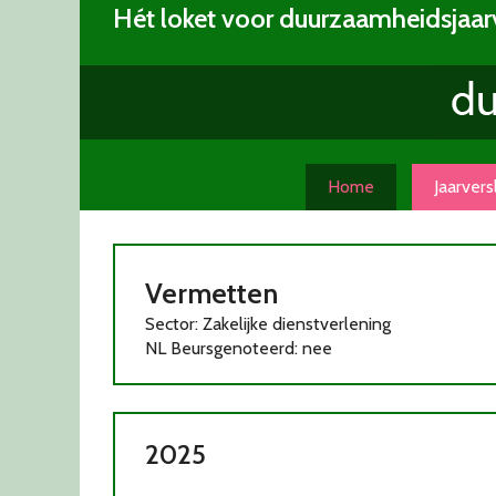
Skip
Hét loket voor duurzaamheidsjaar
to
content
Home
Jaarver
Vermetten
Sector: Zakelijke dienstverlening
NL Beursgenoteerd: nee
2025