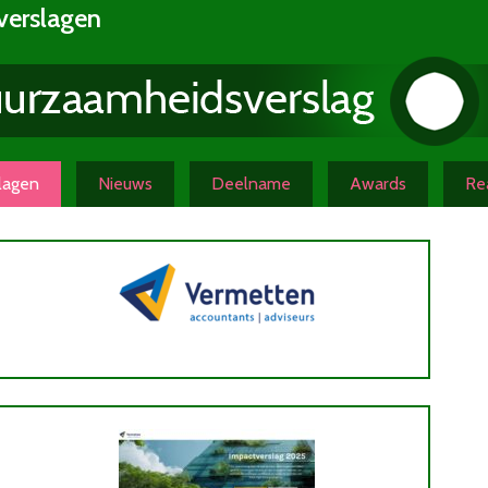
verslagen
slagen
Nieuws
Deelname
Awards
Rea