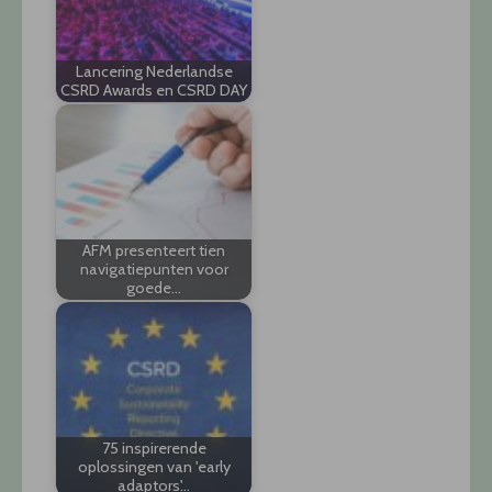
Lancering Nederlandse
CSRD Awards en CSRD DAY
AFM presenteert tien
navigatiepunten voor
goede…
75 inspirerende
oplossingen van 'early
adaptors'…