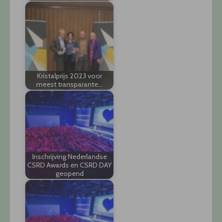
Kristalprijs 2023 voor
meest transparante…
Inschrijving Nederlandse
CSRD Awards en CSRD DAY
geopend