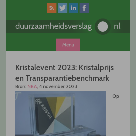
Skip
to
content
Menu
Kristalevent 2023: Kristalprijs
en Transparantiebenchmark
Bron:
NBA
, 4 november 2023
Op