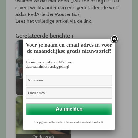
waarom ze dat niet doen. ,,Pas toe of leg uit. Dat
is veel werkbaarder dan een gedetailleerde wet”,
aldus PvdA-leider Wouter Bos.
Lees het volledige artikel via de link.
Gerelateerde berichten
Voer je naam en email adres in voor
de maandelijkse gratis nieuwsbrief!
De nieuwsportal voor MVO en
duurzaamheidsverslaggeving!
CSRD Best Practices
Rapport 2025 geeft
inspiratie
Uw gegevens zullen nooit aan derden worden verstrekt of verkocht!
Onderzoek