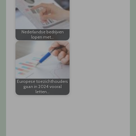
Nederlandse bedrijven
lopen met…
Europese toezichthouders
gaan in 2024 vooral
letten…
Post