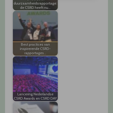
duurzaamheidsrapportage:
de CSRD heeft nu…
Best practices van
inspirerende CSRD-
rapportages…
Lancering Nederlandse
CSRD Awards en CSRD DAY