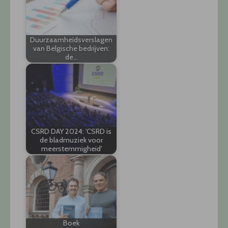
Duurzaamheidsverslagen
van Belgische bedrijven:
de…
CSRD DAY 2024: 'CSRD is
de bladmuziek voor
meerstemmigheid'
Boek