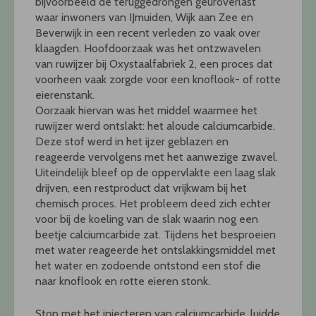
bijvoorbeeld de teruggedrongen geuroverlast
waar inwoners van IJmuiden, Wijk aan Zee en
Beverwijk in een recent verleden zo vaak over
klaagden. Hoofdoorzaak was het ontzwavelen
van ruwijzer bij Oxystaalfabriek 2, een proces dat
voorheen vaak zorgde voor een knoflook- of rotte
eierenstank.
Oorzaak hiervan was het middel waarmee het
ruwijzer werd ontslakt: het aloude calciumcarbide.
Deze stof werd in het ijzer geblazen en
reageerde vervolgens met het aanwezige zwavel.
Uiteindelijk bleef op de oppervlakte een laag slak
drijven, een restproduct dat vrijkwam bij het
chemisch proces. Het probleem deed zich echter
voor bij de koeling van de slak waarin nog een
beetje calciumcarbide zat. Tijdens het besproeien
met water reageerde het ontslakkingsmiddel met
het water en zodoende ontstond een stof die
naar knoflook en rotte eieren stonk.
Stop met het injecteren van calciumcarbide, luidde