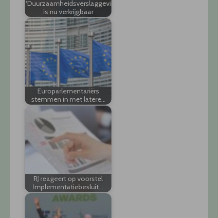
‘Duurzaamheidsverslaggeving’
is nu verkrijgbaar
Europarlementariërs
stemmen in met latere…
RJ reageert op voorstel
Implementatiebesluit…