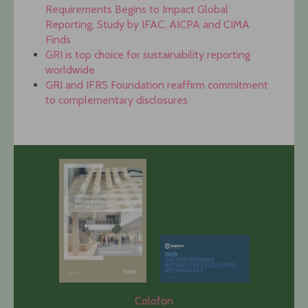
Requirements Begins to Impact Global
Reporting, Study by IFAC, AICPA and CIMA
Finds
GRI is top choice for sustainability reporting
worldwide
GRI and IFRS Foundation reaffirm commitment
to complementary disclosures
Colofon