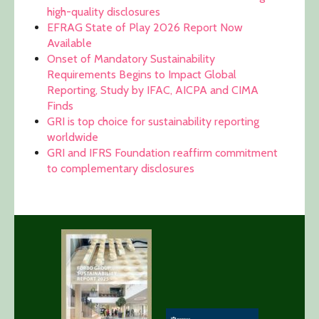
high-quality disclosures
EFRAG State of Play 2026 Report Now
Available
Onset of Mandatory Sustainability
Requirements Begins to Impact Global
Reporting, Study by IFAC, AICPA and CIMA
Finds
GRI is top choice for sustainability reporting
worldwide
GRI and IFRS Foundation reaffirm commitment
to complementary disclosures