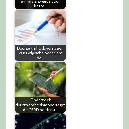
winnaars awards voor
beste…
Duurzaamheidsverslagen
van Belgische bedrijven:
de…
Onderzoek
duurzaamheidsrapportage:
de CSRD heeft nu…