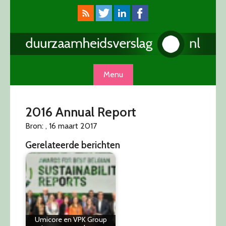
Skip
to
content
Menu
2016 Annual Report
Bron: , 16 maart 2017
Gerelateerde berichten
Umicore en VPK Group