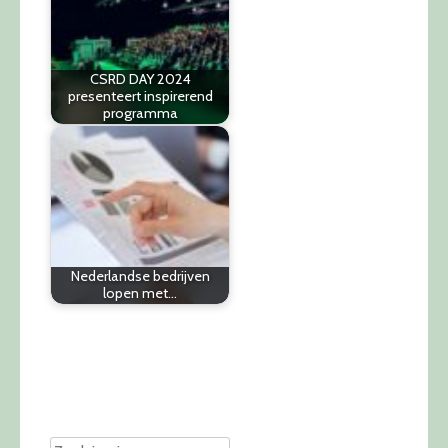
CSRD DAY 2024
presenteert inspirerend
programma
Nederlandse bedrijven
lopen met…
Post
navigation