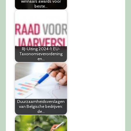
winnaars awards voor
beste…
RJ-Uiting 2024-1: EU-
Taxonomieverordening
en…
Duurzaamheidsverslagen
van Belgische bedrijven:
de…