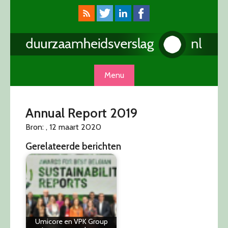
Skip
to
content
Menu
Annual Report 2019
Bron: , 12 maart 2020
Gerelateerde berichten
Umicore en VPK Group