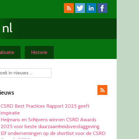
lisatie
Historie
ieuws
CSRD Best Practices Rapport 2025 geeft
inspiratie
Heijmans en Schijvens winnen CSRD Awards
2025 voor beste duurzaamheidsverslaggeving
Elf ondernemingen op de shortlist voor de CSRD