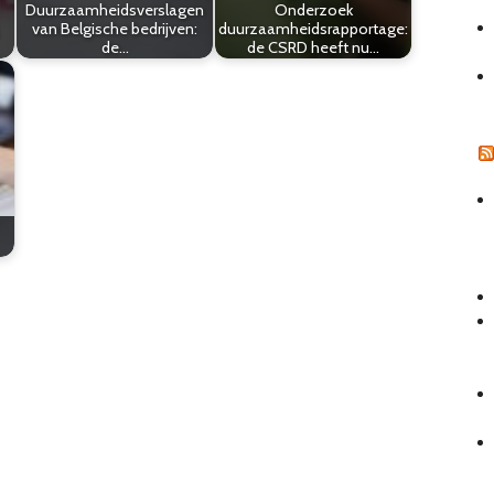
Duurzaamheidsverslagen
Onderzoek
van Belgische bedrijven:
duurzaamheidsrapportage:
de…
de CSRD heeft nu…