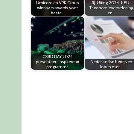
Umicore en VPK Group
RJ-Uiting 2024-1: EU-
winnaars awards voor
Taxonomieverordening
beste…
en…
CSRD DAY 2024
presenteert inspirerend
Nederlandse bedrijven
programma
lopen met…
Post
navigation