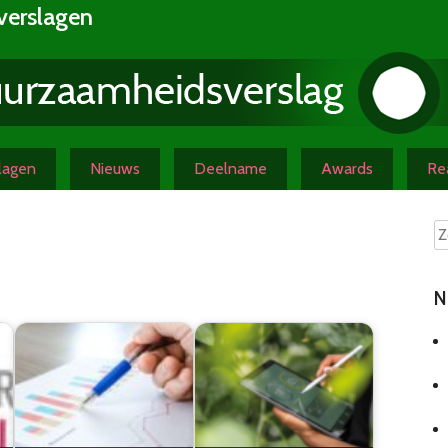
verslagen
slagen
Nieuws
Deelname
Awards
Rea
N