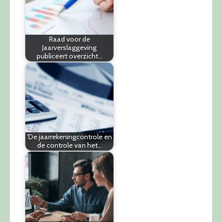
Raad voor de
Jaarverslaggeving
publiceert overzicht…
'De jaarrekeningcontrole en
de controle van het…