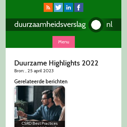
Skip
to
content
Menu
Duurzame Highlights 2022
Bron: , 25 april 2023
Gerelateerde berichten
CSRD Best Practices