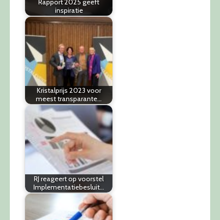
Rapport 2025 geeft
inspiratie
Kristalprijs 2023 voor
meest transparante…
RJ reageert op voorstel
Implementatiebesluit…