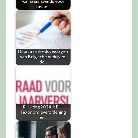
winnaars awards voor
beste…
Duurzaamheidsverslagen
van Belgische bedrijven:
de…
RJ-Uiting 2024-1: EU-
Taxonomieverordening
en…