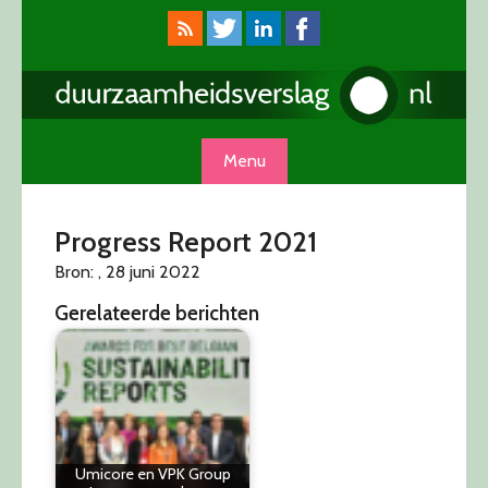
Skip
to
content
Menu
Progress Report 2021
Bron: , 28 juni 2022
Gerelateerde berichten
Umicore en VPK Group