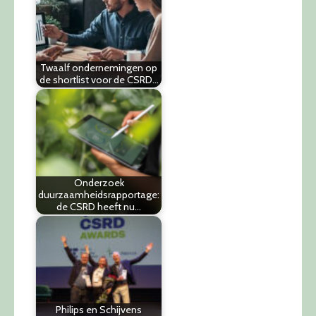
Twaalf ondernemingen op
de shortlist voor de CSRD…
Onderzoek
duurzaamheidsrapportage:
de CSRD heeft nu…
Philips en Schijvens