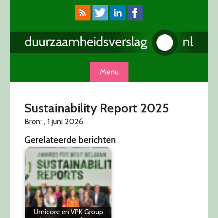
Skip
to
content
Menu
Sustainability Report 2025
Bron: , 1 juni 2026
Gerelateerde berichten
Umicore en VPK Group