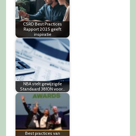
CSRD Best Practices
Rapport 2025 geeft
inspiratie
NBA stelt gewijzigde
Standaard 3810N voor…
Best practices van