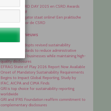
Awards 2025
Inschrijving CSRD DAY 2025 en CSRD Awards
2025 geopend!
De ESRS Navigator staat online! Een praktische
handleiding voor de CSRD
Engelstalig nieuws
Commission adopts revised sustainability
reporting standards to reduce administrative
burdens for EU businesses while maintaining high-
quality disclosures
EFRAG State of Play 2026 Report Now Available
Onset of Mandatory Sustainability Requirements
Begins to Impact Global Reporting, Study by
IFAC, AICPA and CIMA Finds
GRI is top choice for sustainability reporting
worldwide
GRI and IFRS Foundation reaffirm commitment to
complementary disclosures