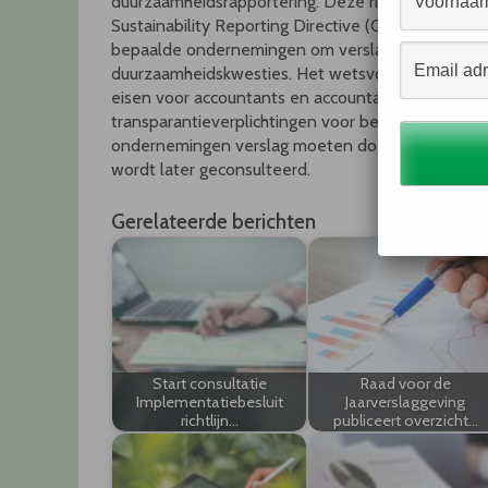
duurzaamheidsrapportering. Deze richtlijn, de Cor
Sustainability Reporting Directive (CSRD), verplich
bepaalde ondernemingen om verslag te doen ove
duurzaamheidskwesties. Het wetsvoorstel gaat ov
eisen voor accountants en accountantsorganisaties
transparantieverplichtingen voor beursondernemi
ondernemingen verslag moeten doen, wordt met e
wordt later geconsulteerd.
Gerelateerde berichten
Start consultatie
Raad voor de
Implementatiebesluit
Jaarverslaggeving
richtlijn…
publiceert overzicht…