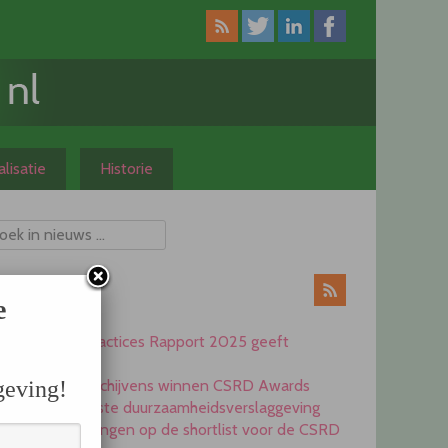
lisatie
Historie
ieuws
e
CSRD Best Practices Rapport 2025 geeft
inspiratie
Heijmans en Schijvens winnen CSRD Awards
geving!
2025 voor beste duurzaamheidsverslaggeving
Elf ondernemingen op de shortlist voor de CSRD