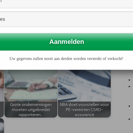
porate
t
r
er de
 als zij deze informatie controleren. Ook worden
ngen uitgebreid. Over welke duurzaamheidsinformatie
en andere regeling geïmplementeerd. Die regeling
Uw gegevens zullen nooit aan derden worden verstrekt of verkocht!
Grote ondernemingen
NBA doet voorstellen voor
moeten uitgebreider
PE-vereisten CSRD-
rapporteren…
assurance