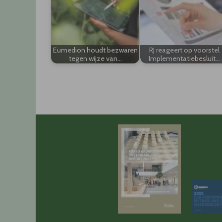
Eumedion houdt bezwaren
RJ reageert op voorstel
tegen wijze van…
Implementatiebesluit…
Post
navigation