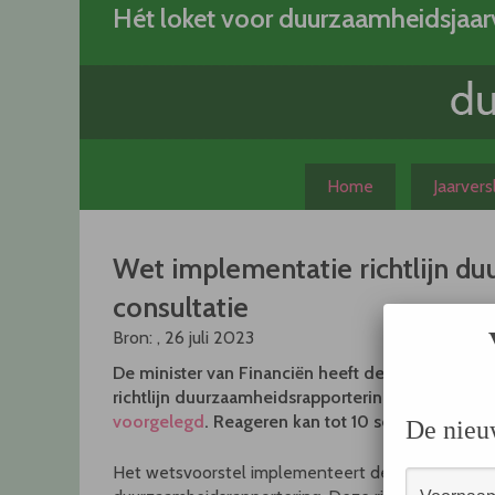
Skip
Hét loket voor duurzaamheidsjaar
to
content
Home
Jaarver
Wet implementatie richtlijn d
consultatie
Bron: , 26 juli 2023
De minister van Financiën heeft de Wet impleme
richtlijn duurzaamheidsrapportering
ter consultat
voorgelegd
. Reageren kan tot 10 september.
De nieu
Het wetsvoorstel implementeert de Europese richt