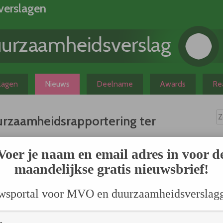
verslagen
slagen
Nieuws
Deelname
Awards
Rea
uurzaamheidsrapportering ter
N
Voer je naam en email adres in voor d
maandelijkse gratis nieuwsbrief!
ntatie
ie
wsportal voor MVO en duurzaamheidsverslag
lijn