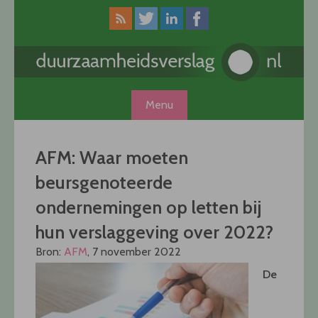
Skip
to
content
Menu
AFM: Waar moeten
beursgenoteerde
ondernemingen op letten bij
hun verslaggeving over 2022?
Bron:
AFM
, 7 november 2022
De