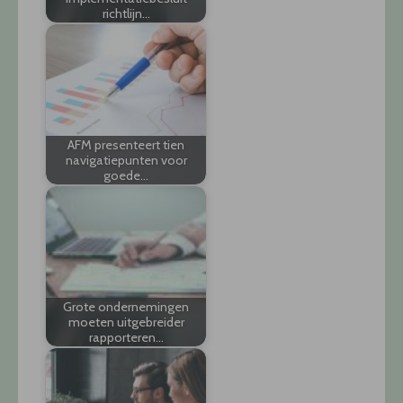
richtlijn…
AFM presenteert tien
navigatiepunten voor
goede…
Grote ondernemingen
moeten uitgebreider
rapporteren…