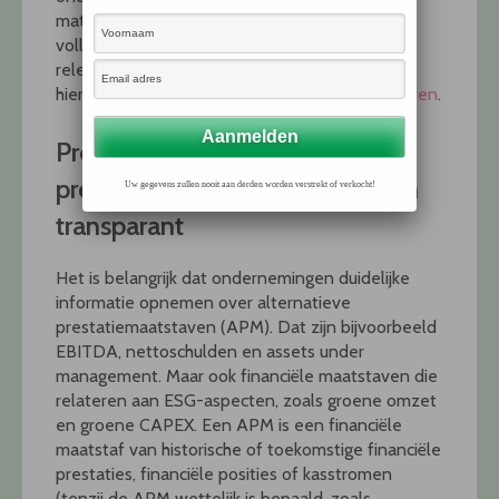
materiële onderwerpen samenhangende en
volledige (beleids)informatie opnemen mét
relevante prestatie-indicatoren. Zij kunnen
hiervoor gebruikmaken van Europese
richtsnoeren
.
Presenteer alternatieve
prestatiemaatstaven duidelijk en
Uw gegevens zullen nooit aan derden worden verstrekt of verkocht!
transparant
Het is belangrijk dat ondernemingen duidelijke
informatie opnemen over alternatieve
prestatiemaatstaven (APM). Dat zijn bijvoorbeeld
EBITDA, nettoschulden en assets under
management. Maar ook financiële maatstaven die
relateren aan ESG-aspecten, zoals groene omzet
en groene CAPEX. Een APM is een financiële
maatstaf van historische of toekomstige financiële
prestaties, financiële posities of kasstromen
(tenzij de APM wettelijk is bepaald, zoals