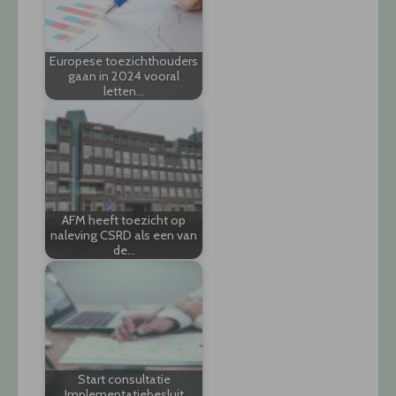
Europese toezichthouders
gaan in 2024 vooral
letten…
AFM heeft toezicht op
naleving CSRD als een van
de…
Start consultatie
Implementatiebesluit