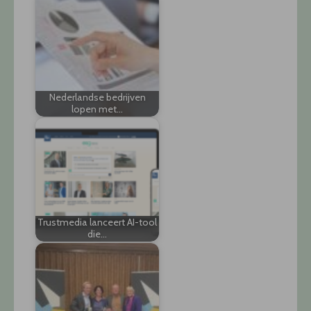
Nederlandse bedrijven
lopen met…
Trustmedia lanceert AI-tool
die…