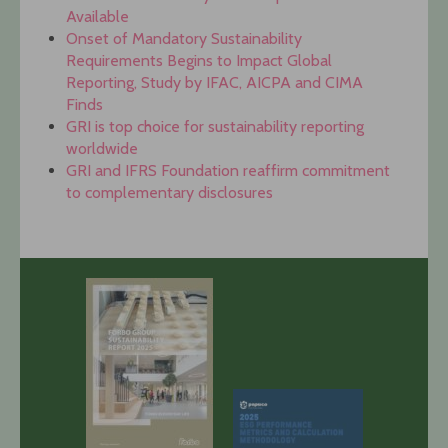
Available
Onset of Mandatory Sustainability
Requirements Begins to Impact Global
Reporting, Study by IFAC, AICPA and CIMA
Finds
GRI is top choice for sustainability reporting
worldwide
GRI and IFRS Foundation reaffirm commitment
to complementary disclosures