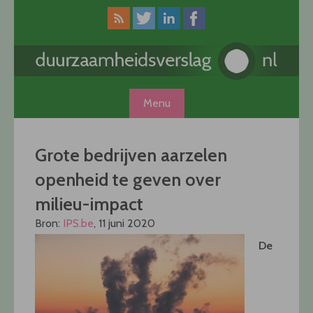
Skip
to
content
Menu
Grote bedrijven aarzelen
openheid te geven over
milieu-impact
Bron:
IPS.be
, 11 juni 2020
De