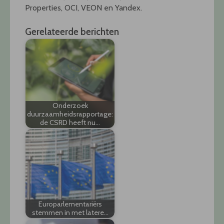
Properties, OCI, VEON en Yandex.
Gerelateerde berichten
Onderzoek
duurzaamheidsrapportage:
de CSRD heeft nu…
Europarlementariërs
stemmen in met latere…