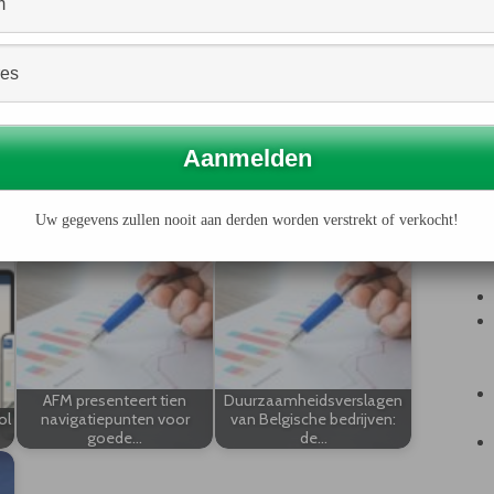
n Duurzame
nsparency
 gepresenteerd.
nder Nederlands concern het maximaal aantal punten op
 over betaalde vennootschapsbelasting? Is dat per land (3
 of ‘company wide’ (0 punten, want wettelijk verplicht).
Uw gegevens zullen nooit aan derden worden verstrekt of verkocht!
AFM presenteert tien
Duurzaamheidsverslagen
ol
navigatiepunten voor
van Belgische bedrijven:
goede…
de…