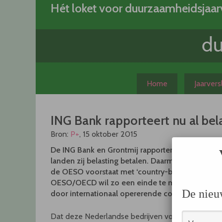
Skip
Hét loket voor duurzaamheidsjaar
to
content
Home
Jaarver
ING Bank rapporteert nu al bel
Bron:
P+
, 15 oktober 2015
De ING Bank en Grontmij rapporteren nu al in hun
landen zij belasting betalen. Daarmee gaan ze ze
de OESO voorstaat met ‘country-by-country repo
OESO/OECD wil zo een einde te maken aan bela
De nieu
door internationaal opererende concerns.
Dat deze Nederlandse bedrijven voor de troepen ui