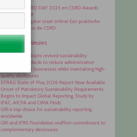
Awards 2025
Inschrijving CSRD DAY 2025 en CSRD Awards
2025 geopend!
De ESRS Navigator staat online! Een praktische
handleiding voor de CSRD
Engelstalig nieuws
Commission adopts revised sustainability
reporting standards to reduce administrative
burdens for EU businesses while maintaining high-
quality disclosures
EFRAG State of Play 2026 Report Now Available
Onset of Mandatory Sustainability Requirements
Begins to Impact Global Reporting, Study by
IFAC, AICPA and CIMA Finds
GRI is top choice for sustainability reporting
worldwide
GRI and IFRS Foundation reaffirm commitment to
complementary disclosures