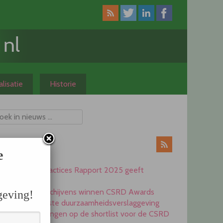
lisatie
Historie
ieuws
e
CSRD Best Practices Rapport 2025 geeft
inspiratie
Heijmans en Schijvens winnen CSRD Awards
geving!
2025 voor beste duurzaamheidsverslaggeving
Elf ondernemingen op de shortlist voor de CSRD