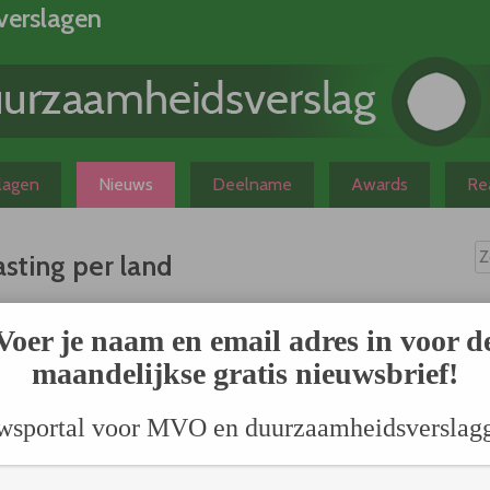
verslagen
slagen
Nieuws
Deelname
Awards
Rea
asting per land
N
 jaarverslag in welk
Voer je naam en email adres in voor d
lfs verder dan wat
maandelijkse gratis nieuwsbrief!
rting’.De
stingontduiking
wsportal voor MVO en duurzaamheidsverslag
t lopen blijkt uit