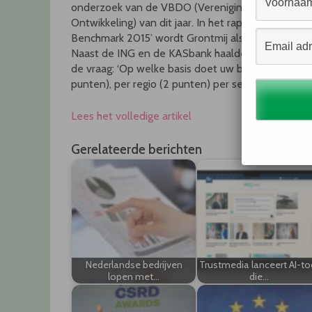
onderzoek van de VBDO (Vereniging Beleggers i
Ontwikkeling) van dit jaar. In het rapport ‘Tax Tra
Benchmark 2015’ wordt Grontmij als Best Practice
Naast de ING en de KASbank haalde geen enkel a
de vraag: ‘Op welke basis doet uw bedrijf verslag
punten), per regio (2 punten) per segment (1 punt)
Lees het volledige artikel
Gerelateerde berichten
Nederlandse bedrijven
Trustmedia lanceert AI-to
lopen met…
die…