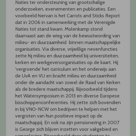
Naties ter ondersteuning van grootschalige
onderzoeken, evenementen en publicaties. Een
voorbeeld hiervan is het Carrots and Sticks Report
dat in 2006 in samenwerking met de Verenigde
Naties tot stand kwam. Molenkamp stond
daarnaast aan de wieg van de bewustwording van
milieu- en duurzaamheid binnen maatschappelijke
organisaties. Via diverse, vrijwillige nevenfuncties
zette hij milieu en duurzaamheid bij universiteiten,
kerken en werkgeversorganisaties op de kaart. Hij
‘vergroende’ het curriculum en het onderwijs aan
de UvA en VU en bracht milieu en duurzaamheid
onder de aandacht van zowel de Raad van Kerken
als de bredere maatschappij. Bijvoorbeeld tijdens
het Watersymposium in 2013 en diverse Europese
bisschoppenconferenties. Hij zette zich bovendien
in bij VNO-NCW om bedrijven te helpen met het
vergroten van hun positieve impact op de
maatschappij. En ook na zijn pensionering in 2007
is George zich blijven inzetten voor vakgebied en
samenleving. Bijvoorbeeld door studenten te