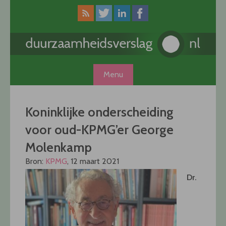
Skip
to
content
Menu
Koninklijke onderscheiding
voor oud-KPMG’er George
Molenkamp
Bron:
KPMG
, 12 maart 2021
Dr.