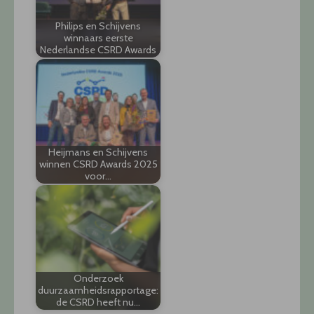
Philips en Schijvens
winnaars eerste
Nederlandse CSRD Awards
Heijmans en Schijvens
winnen CSRD Awards 2025
voor…
Onderzoek
duurzaamheidsrapportage:
de CSRD heeft nu…