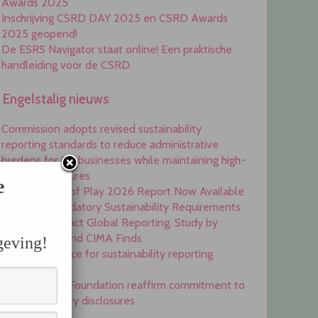
Awards 2025
Inschrijving CSRD DAY 2025 en CSRD Awards
2025 geopend!
De ESRS Navigator staat online! Een praktische
handleiding voor de CSRD
Engelstalig nieuws
Commission adopts revised sustainability
reporting standards to reduce administrative
burdens for EU businesses while maintaining high-
quality disclosures
e
EFRAG State of Play 2026 Report Now Available
Onset of Mandatory Sustainability Requirements
Begins to Impact Global Reporting, Study by
IFAC, AICPA and CIMA Finds
geving!
GRI is top choice for sustainability reporting
worldwide
GRI and IFRS Foundation reaffirm commitment to
complementary disclosures