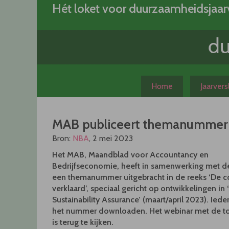
Skip
Hét loket voor duurzaamheidsjaar
to
content
Home
Jaarver
MAB publiceert themanummer E
Bron:
NBA
, 2 mei 2023
Het MAB, Maandblad voor Accountancy en
Bedrijfseconomie, heeft in samenwerking met 
een themanummer uitgebracht in de reeks ‘De c
verklaard’, speciaal gericht op ontwikkelingen in
Sustainability Assurance’ (maart/april 2023). Ied
het nummer downloaden. Het webinar met de to
is terug te kijken.