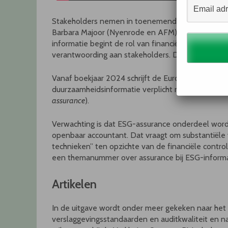
Stakeholders nemen in toenemende mate beslissin
Barbara Majoor (Nyenrode en AFM) en Anna Gold
informatie begint de rol van financiële informatie t
verantwoording aan stakeholders. Dus wint ook ass
Vanaf boekjaar 2024 schrijft de Europese duurzaam
duurzaamheidsinformatie verplicht moeten laten 
assurance
).
Verwachting is dat ESG-assurance onderdeel wo
openbaar accountant. Dat vraagt om substantiële 
technieken” ten opzichte van de financiële contr
een themanummer over assurance bij ESG-informa
Artikelen
In de uitgave wordt onder meer gekeken naar het
verslaggevingsstandaarden en auditkwaliteit en naa