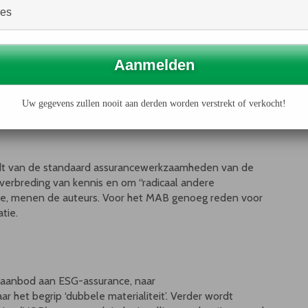
gen op basis van ESG-informatie, aldus hoogleraren
 (VU) in de
introductie
van de MAB-uitgave. ESG-
e verdringen, of in ieder geval aan te vullen, bij de
urance bij ESG-informatie stevig terrein.
Uw gegevens zullen nooit aan derden worden verstrekt of verkocht!
heidsrichtlijn CSRD voor dat (grote) organisaties hun
voorzien van een beperkte mate van zekerheid (
limited
rdt van de standaard assurancewerkzaamheden van de
verbreding van kennis en om “radicaal andere
ole, menen de auteurs. Voor het MAB genoeg reden voor
tie.
 aanbod aan ESG-assurance, naar
r het begrip ‘dubbele materialiteit’. Verder wordt