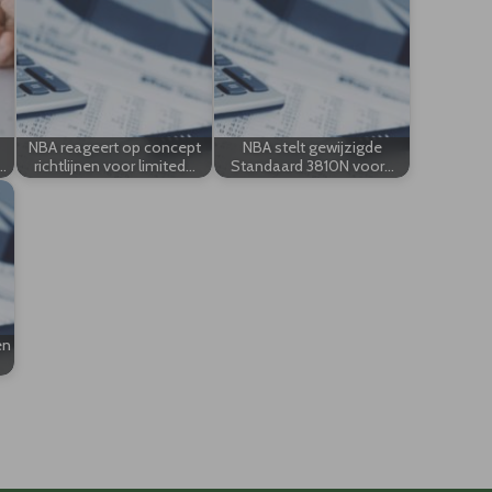
NBA reageert op concept
NBA stelt gewijzigde
…
richtlijnen voor limited…
Standaard 3810N voor…
en