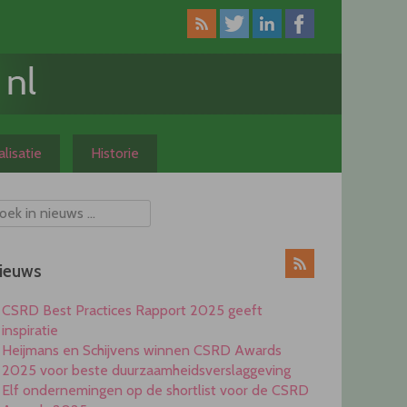
lisatie
Historie
ieuws
CSRD Best Practices Rapport 2025 geeft
inspiratie
Heijmans en Schijvens winnen CSRD Awards
2025 voor beste duurzaamheidsverslaggeving
Elf ondernemingen op de shortlist voor de CSRD