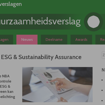
verslagen
slagen
Nieuws
Deelname
Awards
Rea
SG & Sustainability Assurance
N
de NBA
ontrole
 ‘ESG &
ereen kan
elichting