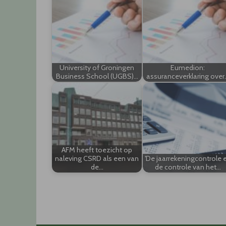
University of Groningen
Eumedion:
Business School (UGBS)…
assuranceverklaring over
AFM heeft toezicht op
naleving CSRD als een van
'De jaarrekeningcontrole 
de…
de controle van het…
Post
navigation