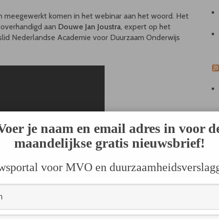
n meegewerkt komen in het webinar aan het woord. Het
l overhandigd aan
Douwe Jan Joustra
, expert op het
rslid Nederlandse Academie voor Duurzaam Onderwijs
Voer je naam en email adres in voor d
maandelijkse gratis nieuwsbrief!
wsportal voor MVO en duurzaamheidsverslag