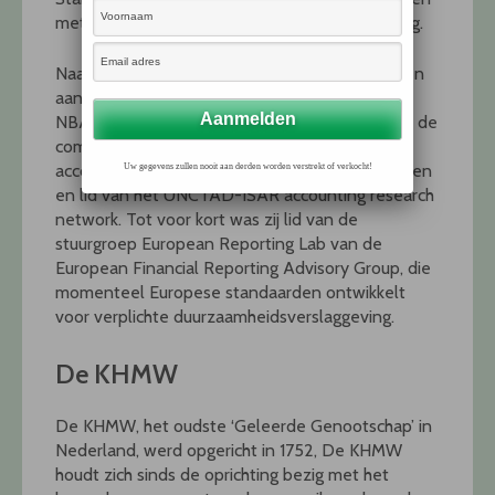
met betrekking tot duurzaamheidsverslaggeving.
Naast haar onderzoeks- en onderwijsactiviteiten
aan de universiteit is Kamp-Roelands Koninklijk
NBA registeraccountant. Daarnaast is zij lid van de
commissie financiële verslaggeving en
accountancy van de Autoriteit Financiële Markten
Uw gegevens zullen nooit aan derden worden verstrekt of verkocht!
en lid van het UNCTAD-ISAR accounting research
network. Tot voor kort was zij lid van de
stuurgroep European Reporting Lab van de
European Financial Reporting Advisory Group, die
momenteel Europese standaarden ontwikkelt
voor verplichte duurzaamheidsverslaggeving.
De KHMW
De KHMW, het oudste ‘Geleerde Genootschap’ in
Nederland, werd opgericht in 1752, De KHMW
houdt zich sinds de oprichting bezig met het