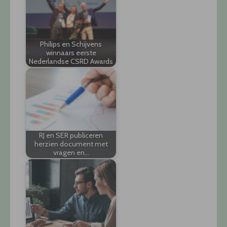
Philips en Schijvens
winnaars eerste
Nederlandse CSRD Awards
RJ en SER publiceren
herzien document met
vragen en…