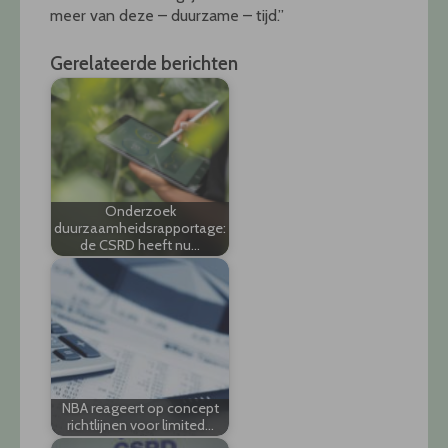
meer van deze – duurzame – tijd.”
Gerelateerde berichten
Onderzoek
duurzaamheidsrapportage:
de CSRD heeft nu…
NBA reageert op concept
richtlijnen voor limited…