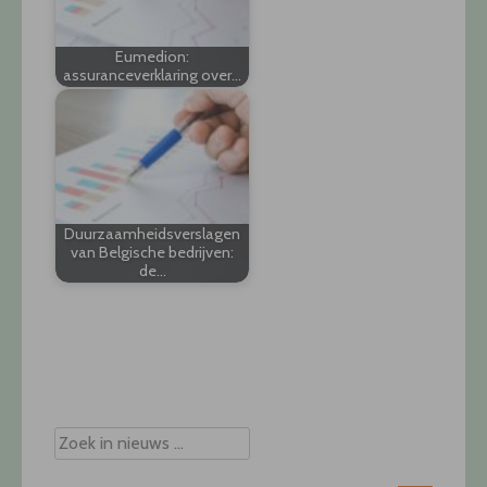
Eumedion:
assuranceverklaring over…
Duurzaamheidsverslagen
van Belgische bedrijven:
de…
Post
navigation