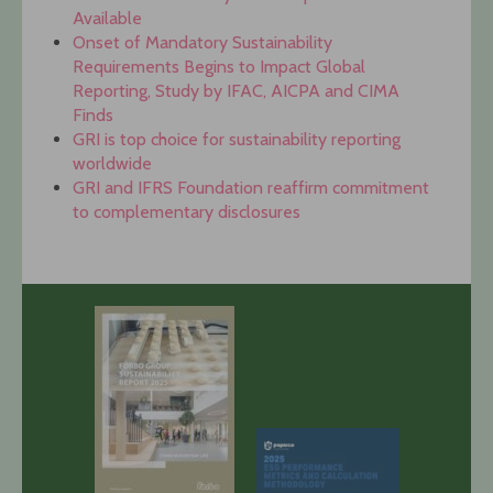
Available
Onset of Mandatory Sustainability
Requirements Begins to Impact Global
Reporting, Study by IFAC, AICPA and CIMA
Finds
GRI is top choice for sustainability reporting
worldwide
GRI and IFRS Foundation reaffirm commitment
to complementary disclosures