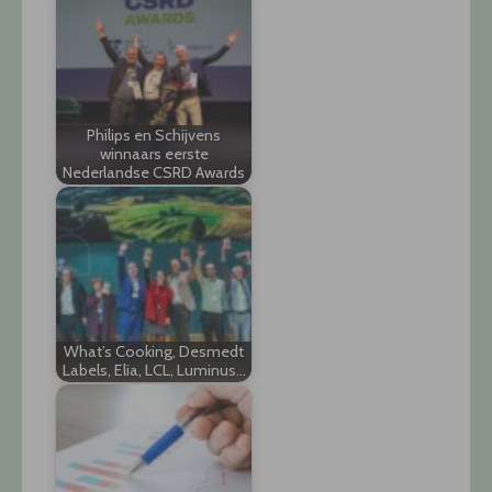
Philips en Schijvens
winnaars eerste
Nederlandse CSRD Awards
What’s Cooking, Desmedt
Labels, Elia, LCL, Luminus…