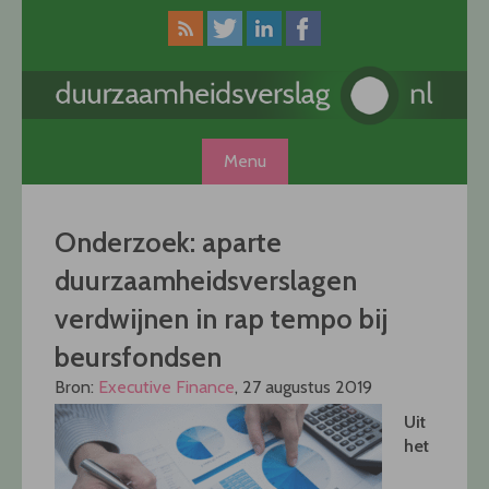
Skip
to
content
Menu
Onderzoek: aparte
duurzaamheidsverslagen
verdwijnen in rap tempo bij
beursfondsen
Bron:
Executive Finance
, 27 augustus 2019
Uit
het