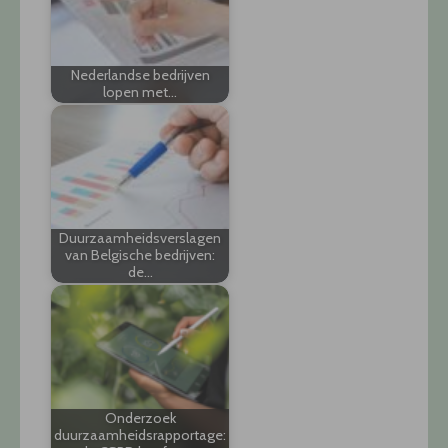
Nederlandse bedrijven
lopen met…
Duurzaamheidsverslagen
van Belgische bedrijven:
de…
Onderzoek
duurzaamheidsrapportage: