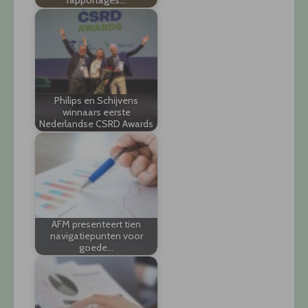
rapportages…
Philips en Schijvens
winnaars eerste
Nederlandse CSRD Awards
AFM presenteert tien
navigatiepunten voor
goede…