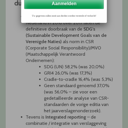
duurzaamheid
De beursgenoteerde jaarverslagen in
Uw gegevens zullen nooit aan derden worden verstrekt of verkocht!
Nederland in 2018 over 2017 laten de
definitieve doorbraak van de
SDG’s
(Sustainable Development Goals van de
Verenigde Naties)
als norm in CSR
(Corporate Social Responsibility)/MVO
(Maatschappelijk Verantwoord
Ondernemen):
SDG (UN) 58,2% (was 20,0%)
GRI4 26,0% (was 17,3%)
Cradle-to-cradle 16,4% (was 5,3%)
Geen standaard genoemd 37,0%
(was 56,0% – zie voor een
gedetailleerde analyse van CSR-
standaarden de vorige editia van
het jaarverslagenonderzoek).
Tevens is
Integrated reporting
– de
combinatie / integratie van verslaggeving