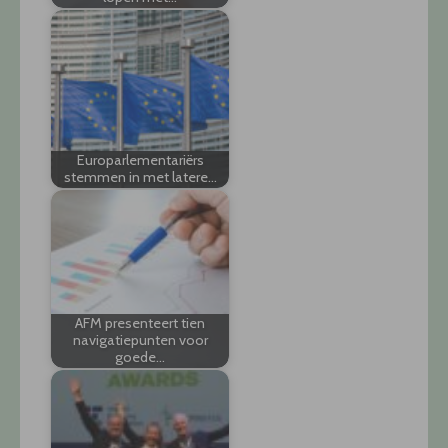
Europarlementariërs
stemmen in met latere…
AFM presenteert tien
navigatiepunten voor
goede…