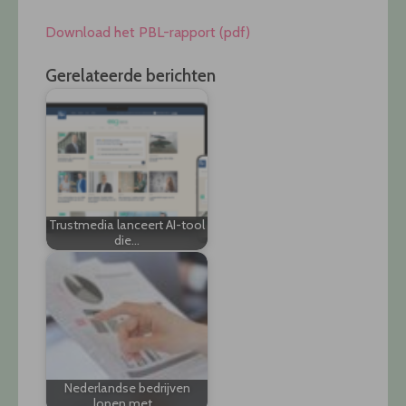
Download het PBL-rapport (pdf)
Gerelateerde berichten
Trustmedia lanceert AI-tool
die…
Nederlandse bedrijven
lopen met…