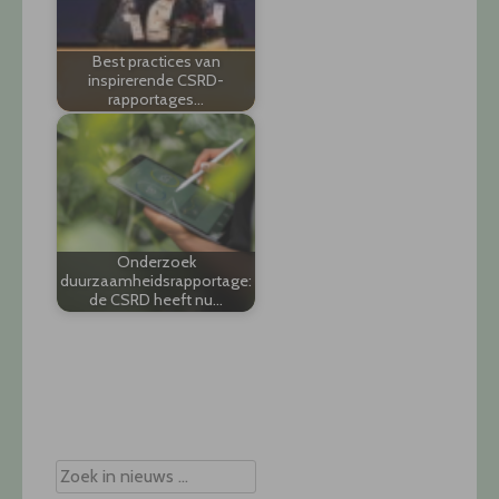
Best practices van
inspirerende CSRD-
rapportages…
Onderzoek
duurzaamheidsrapportage:
de CSRD heeft nu…
Post
navigation