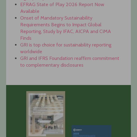
EFRAG State of Play 2026 Report Now
Available
Onset of Mandatory Sustainability
Requirements Begins to Impact Global
Reporting, Study by IFAC, AICPA and CIMA
Finds
GRI is top choice for sustainability reporting
worldwide
GRI and IFRS Foundation reaffirm commitment
to complementary disclosures