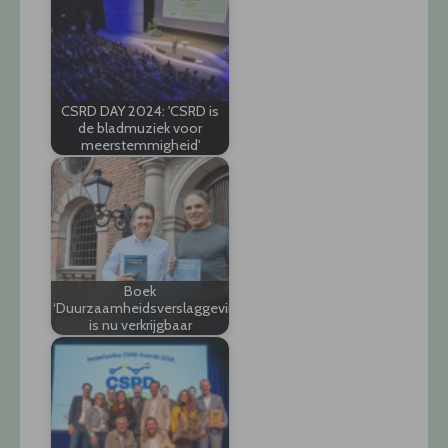
CSRD DAY 2024: 'CSRD is
de bladmuziek voor
meerstemmigheid'
Boek
‘Duurzaamheidsverslaggeving’
is nu verkrijgbaar