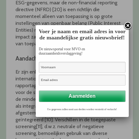
ESG-gegevens, maar de non-financial reporting
directive (NFRD) [20] is een richtlijn die
momenteel alleen van toepassing is op grote
instellingen van openbaar belang (Public Interest
Entities) met meer dan 500 werknemers. De
Voer je naam en email adres in voor
impact zal uiteraard groter worden als deze ook
de maandelijkse gratis nieuwsbrief!
van toepassing wordt op kleinere ondernemingen.
De nieuwsportal voor MVO en
duurzaamheidsverslaggeving!
Aandachtspunten
Er zijn enkele aandachtspunten voor een
internationale gestandaardiseerde ESG-
rapportage. Allereerst zijn er te veel normen. Ook
voor de standaarden gericht op E, S of G is alleen
de minderheid van de standaarden te kwalificeren
als integrale standaarden [8, 9]. Zelfs op elkaar
Uw gegevens zullen nooit aan derden worden verstrekt of verkocht!
afgestemde standaarden zijn niet goed
geïntegreerd [10]. Verschillen in de toegepaste
screening[11], d.w.z. neutrale of negatieve
screening, bemoeilijken gebruik van diverse