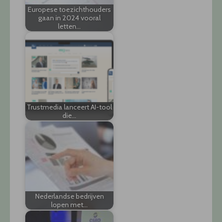
Europese toezichthouders
gaan in 2024 vooral
letten…
Trustmedia lanceert AI-tool
die…
Nederlandse bedrijven
lopen met…