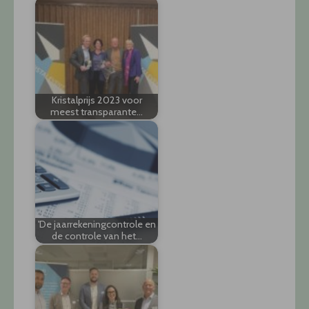
Kristalprijs 2023 voor
meest transparante…
'De jaarrekeningcontrole en
de controle van het…