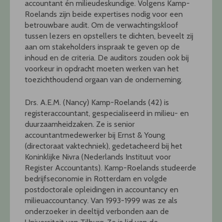
accountant én milieudeskundige. Volgens Kamp-
Roelands zijn beide expertises nodig voor een
betrouwbare audit. Om de verwachtingskloof
tussen lezers en opstellers te dichten, beveelt zij
aan om stakeholders inspraak te geven op de
inhoud en de criteria. De auditors zouden ook bij
voorkeur in opdracht moeten werken van het
toezichthoudend orgaan van de onderneming.
Drs. A.E.M. (Nancy) Kamp-Roelands (42) is
registeraccountant, gespecialiseerd in milieu- en
duurzaamheidzaken. Ze is senior
accountantmedewerker bij Ernst & Young
(directoraat vaktechniek), gedetacheerd bij het
Koninklijke Nivra (Nederlands Instituut voor
Register Accountants). Kamp-Roelands studeerde
bedrijfseconomie in Rotterdam en volgde
postdoctorale opleidingen in accountancy en
milieuaccountancy. Van 1993-1999 was ze als
onderzoeker in deeltijd verbonden aan de