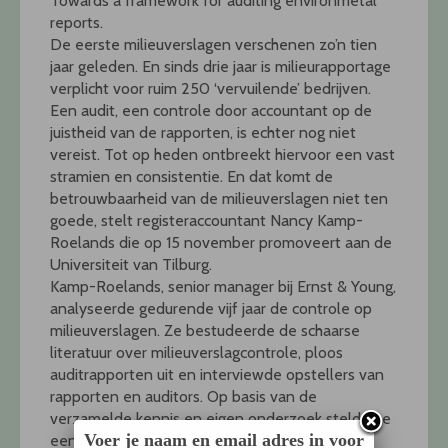
Towards a framework for auditing environmetal
reports.
De eerste milieuverslagen verschenen zo’n tien
jaar geleden. En sinds drie jaar is milieurapportage
verplicht voor ruim 250 ‘vervuilende’ bedrijven.
Een audit, een controle door accountant op de
juistheid van de rapporten, is echter nog niet
vereist. Tot op heden ontbreekt hiervoor een vast
stramien en consistentie. En dat komt de
betrouwbaarheid van de milieuverslagen niet ten
goede, stelt registeraccountant Nancy Kamp-
Roelands die op 15 november promoveert aan de
Universiteit van Tilburg.
Kamp-Roelands, senior manager bij Ernst & Young,
analyseerde gedurende vijf jaar de controle op
milieuverslagen. Ze bestudeerde de schaarse
literatuur over milieuverslagcontrole, ploos
auditrapporten uit en interviewde opstellers van
rapporten en auditors. Op basis van de
verzamelde kennis en eigen onderzoek stelde ze
Voer je naam en email adres in voor
een raamwerk op voor de controle van