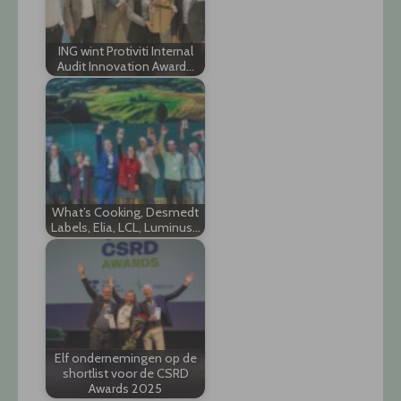
ING wint Protiviti Internal
Audit Innovation Award…
What’s Cooking, Desmedt
Labels, Elia, LCL, Luminus…
Elf ondernemingen op de
shortlist voor de CSRD
Awards 2025