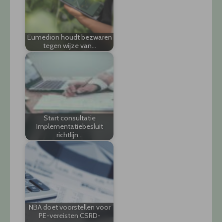
Eumedion houdt bezwaren
tegen wijze van…
Start consultatie
Implementatiebesluit
richtlijn…
NBA doet voorstellen voor
PE-vereisten CSRD-