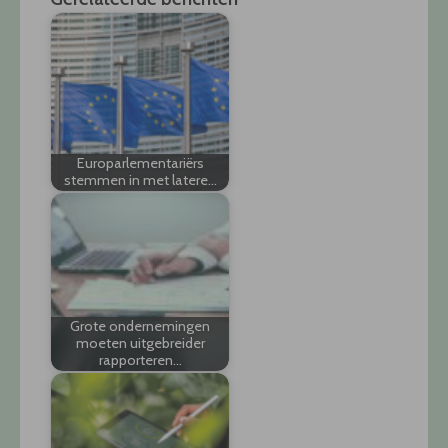
Europarlementariërs
stemmen in met latere…
Grote ondernemingen
moeten uitgebreider
rapporteren…