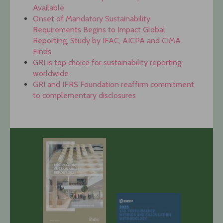
Available
Onset of Mandatory Sustainability
Requirements Begins to Impact Global
Reporting, Study by IFAC, AICPA and CIMA
Finds
GRI is top choice for sustainability reporting
worldwide
GRI and IFRS Foundation reaffirm commitment
to complementary disclosures