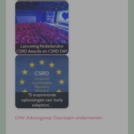
Lancering Nederlandse
CSRD Awards en CSRD DAY
75 inspirerende
oplossingen van 'early
adaptors'…
DHV Adviesgroep Duurzaam ondernemen