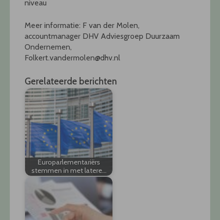
niveau
Meer informatie: F van der Molen,
accountmanager DHV Adviesgroep Duurzaam
Ondernemen,
Folkert.vandermolen@dhv.nl
Gerelateerde berichten
Europarlementariërs
stemmen in met latere…