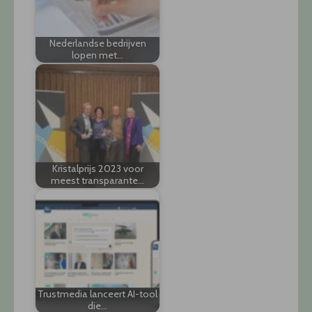
Nederlandse bedrijven
lopen met…
Kristalprijs 2023 voor
meest transparante…
Trustmedia lanceert AI-tool
die…