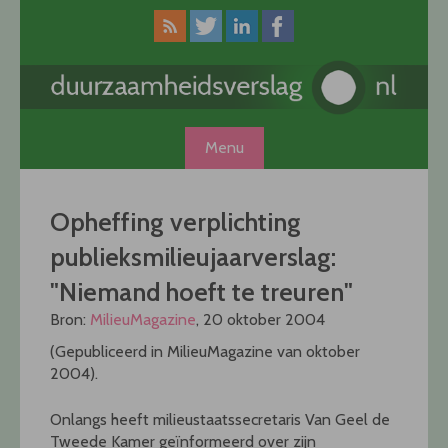
Skip
to
content
Menu
Opheffing verplichting
publieksmilieujaarverslag:
"Niemand hoeft te treuren"
Bron:
MilieuMagazine
, 20 oktober 2004
(Gepubliceerd in MilieuMagazine van oktober
2004).
Onlangs heeft milieustaatssecretaris Van Geel de
Tweede Kamer geïnformeerd over zijn