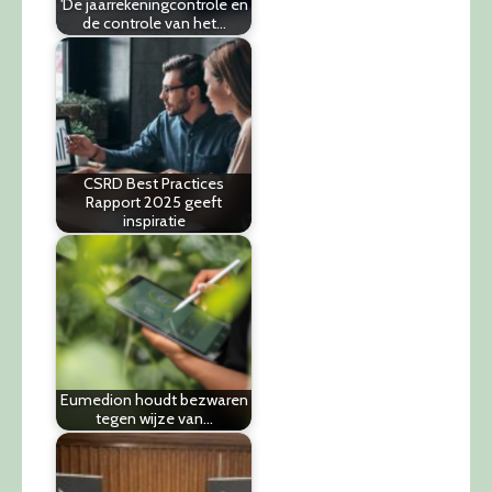
'De jaarrekeningcontrole en
de controle van het…
CSRD Best Practices
Rapport 2025 geeft
inspiratie
Eumedion houdt bezwaren
tegen wijze van…