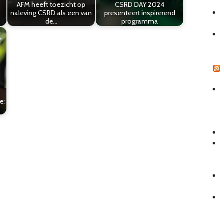
AFM heeft toezicht op
CSRD DAY 2024
naleving CSRD als een van
presenteert inspirerend
de…
programma
e: