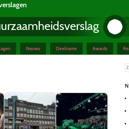
verslagen
slagen
Nieuws
Deelname
Awards
Rea
N