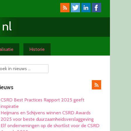
lisatie
Historie
ieuws
CSRD Best Practices Rapport 2025 geeft
inspiratie
Heijmans en Schijvens winnen CSRD Awards
2025 voor beste duurzaamheidsverslaggeving
Elf ondernemingen op de shortlist voor de CSRD