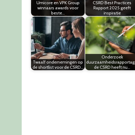
Umicore en VPK Group
CSRD Best Practices
winnaars awards voor
Rapport 2025 geeft
beste…
inspiratie
Onderzoek
Twaalf ondernemingen op
duurzaamheidsrapportag
de shortlist voor de CSRD…
de CSRD heeft nu…
Post
navigation