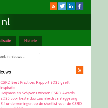
lisatie
Historie
ieuws
CSRD Best Practices Rapport 2025 geeft
inspiratie
Heijmans en Schijvens winnen CSRD Awards
2025 voor beste duurzaamheidsverslaggeving
Elf ondernemingen op de shortlist voor de CSRD