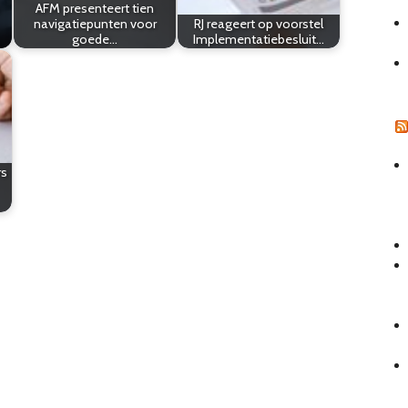
AFM presenteert tien
navigatiepunten voor
RJ reageert op voorstel
goede…
Implementatiebesluit…
rs