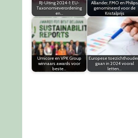
RJ-Uiting 2024-1: EU-
Alliander, FMO en Philips
Taxonomieverordening
genomineerd voor de
en…
Kristalprijs
Umicore en VPK Group
Europese toezichthoude
winnaars awards voor
gaan in 2024 vooral
beste…
letten…
Post
navigation