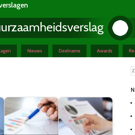
verslagen
slagen
Nieuws
Deelname
Awards
Rea
N