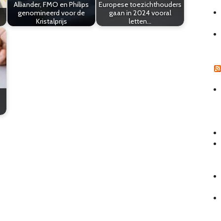
Alliander, FMO en Philips
Europese toezichthouders
genomineerd voor de
gaan in 2024 vooral
Kristalprijs
letten…