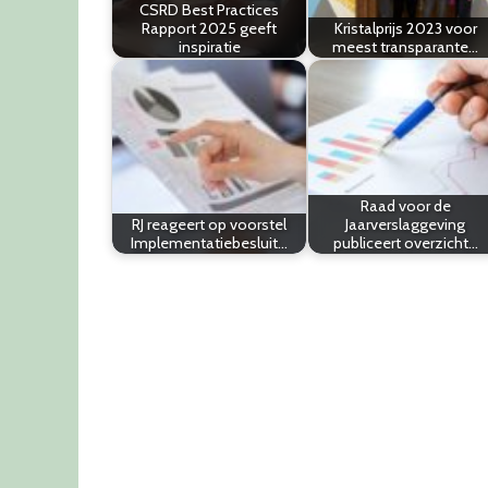
CSRD Best Practices
Rapport 2025 geeft
Kristalprijs 2023 voor
inspiratie
meest transparante…
Raad voor de
RJ reageert op voorstel
Jaarverslaggeving
Implementatiebesluit…
publiceert overzicht…
Post
navigation