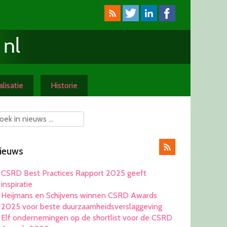
lisatie
Historie
ieuws
CSRD Best Practices Rapport 2025 geeft
inspiratie
Heijmans en Schijvens winnen CSRD Awards
2025 voor beste duurzaamheidsverslaggeving
Elf ondernemingen op de shortlist voor de CSRD