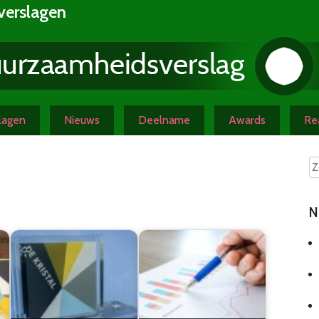
verslagen
slagen
Nieuws
Deelname
Awards
Rea
N