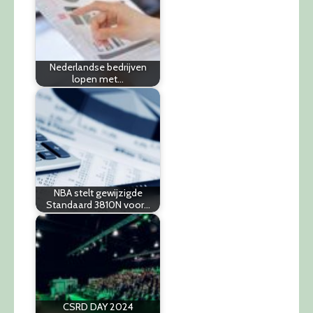
Nederlandse bedrijven
lopen met…
NBA stelt gewijzigde
Standaard 3810N voor…
CSRD DAY 2024