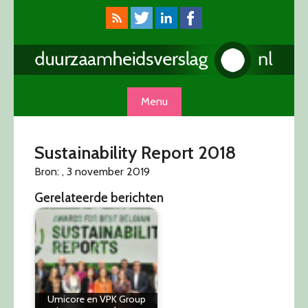
Skip
to
content
Menu
Sustainability Report 2018
Bron: , 3 november 2019
Gerelateerde berichten
Umicore en VPK Group