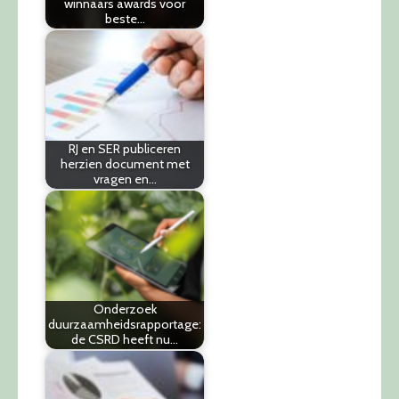
winnaars awards voor
beste…
RJ en SER publiceren
herzien document met
vragen en…
Onderzoek
duurzaamheidsrapportage:
de CSRD heeft nu…