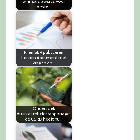
winnaars awards voor
beste…
RJ en SER publiceren
herzien document met
vragen en…
Onderzoek
duurzaamheidsrapportage:
de CSRD heeft nu…