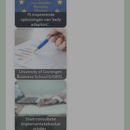
75 inspirerende
oplossingen van 'early
adaptors'…
University of Groningen
Business School (UGBS)…
Start consultatie
Implementatiebesluit
richtlijn…