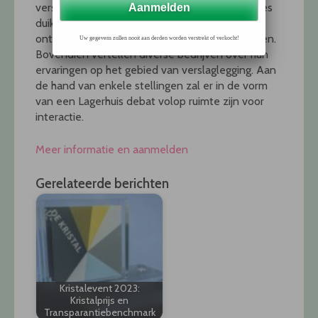
verslaggeving? Tijdens diverse break-out sessies
duiken we dieper in op deze verschillende
ontwikkelingen met praktische tips & handvatten.
Uw gegevens zullen nooit aan derden worden verstrekt of verkocht!
Bovendien vertellen diverse bedrijven over hun
ervaringen op het gebied van verslaglegging. Aan
de hand van enkele stellingen zal er in de vorm
van een Lagerhuis debat volop ruimte zijn voor
interactie.
Meer informatie en aanmelden
Gerelateerde berichten
Kristalevent 2023:
Kristalprijs en
Transparantiebenchmark